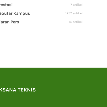
restasi
7 artikel
eputar Kampus
1759 artikel
iaran Pers
15 artikel
AKSANA TEKNIS