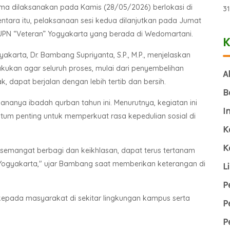
tama dilaksanakan pada Kamis (28/05/2026) berlokasi di
3
ntara itu, pelaksanaan sesi kedua dilanjutkan pada Jumat
 UPN “Veteran” Yogyakarta yang berada di Wedomartani.
K
karta, Dr. Bambang Supriyanta, S.P., M.P., menjelaskan
kukan agar seluruh proses, mulai dari penyembelihan
A
, dapat berjalan dengan lebih tertib dan bersih.
B
ananya ibadah qurban tahun ini. Menurutnya, kegiatan ini
I
m penting untuk memperkuat rasa kepedulian sosial di
K
K
u semangat berbagi dan keikhlasan, dapat terus tertanam
' Yogyakarta," ujar Bambang saat memberikan keterangan di
L
P
 kepada masyarakat di sekitar lingkungan kampus serta
P
P