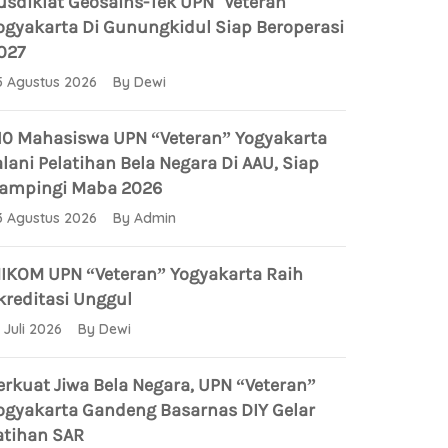
usdiklat Geosains-Tek UPN "Veteran"
ogyakarta Di Gunungkidul Siap Beroperasi
027
5 Agustus 2026 By Dewi
10 Mahasiswa UPN “Veteran” Yogyakarta
alani Pelatihan Bela Negara Di AAU, Siap
ampingi Maba 2026
3 Agustus 2026 By Admin
IKOM UPN “Veteran” Yogyakarta Raih
kreditasi Unggul
1 Juli 2026 By Dewi
erkuat Jiwa Bela Negara, UPN “Veteran”
ogyakarta Gandeng Basarnas DIY Gelar
atihan SAR