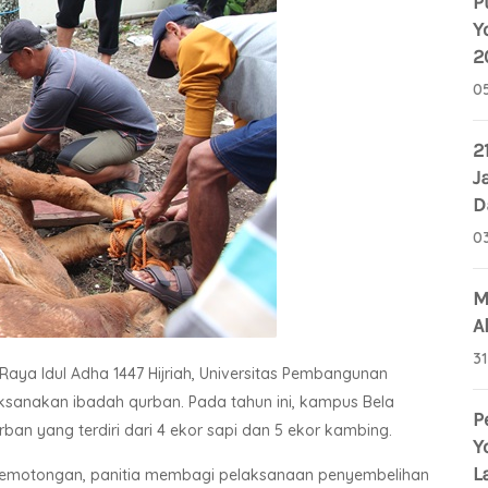
P
Y
2
0
2
J
D
0
M
A
3
aya Idul Adha 1447 Hijriah, Universitas Pembangunan
ksanakan ibadah qurban. Pada tahun ini, kampus Bela
P
an yang terdiri dari 4 ekor sapi dan 5 ekor kambing.
Y
L
 pemotongan, panitia membagi pelaksanaan penyembelihan