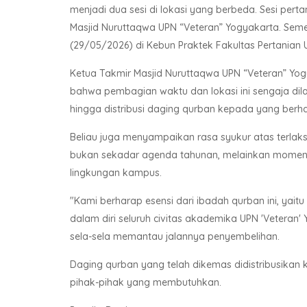
menjadi dua sesi di lokasi yang berbeda. Sesi per
Masjid Nuruttaqwa UPN “Veteran” Yogyakarta. Seme
(29/05/2026) di Kebun Praktek Fakultas Pertanian
Ketua Takmir Masjid Nuruttaqwa UPN “Veteran” Yogya
bahwa pembagian waktu dan lokasi ini sengaja dila
hingga distribusi daging qurban kepada yang berhak
Beliau juga menyampaikan rasa syukur atas terlaks
bukan sekadar agenda tahunan, melainkan momentu
lingkungan kampus.
"Kami berharap esensi dari ibadah qurban ini, yait
dalam diri seluruh civitas akademika UPN 'Veteran
sela-sela memantau jalannya penyembelihan.
Daging qurban yang telah dikemas didistribusikan
pihak-pihak yang membutuhkan.