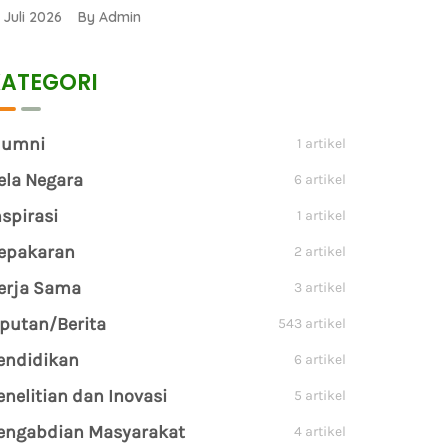
1 Juli 2026 By Admin
ATEGORI
lumni
1 artikel
ela Negara
6 artikel
nspirasi
1 artikel
epakaran
2 artikel
erja Sama
3 artikel
iputan/Berita
543 artikel
endidikan
6 artikel
enelitian dan Inovasi
5 artikel
engabdian Masyarakat
4 artikel