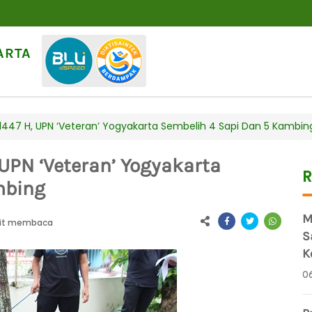
ARTA
1447 H, UPN ‘Veteran’ Yogyakarta Sembelih 4 Sapi Dan 5 Kambin
UPN ‘Veteran’ Yogyakarta
R
mbing
M
it membaca
S
K
0