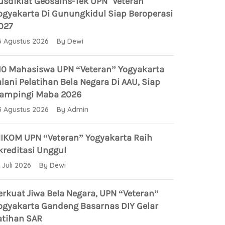
usdiklat Geosains-Tek UPN "Veteran"
ogyakarta Di Gunungkidul Siap Beroperasi
027
5 Agustus 2026 By Dewi
10 Mahasiswa UPN “Veteran” Yogyakarta
alani Pelatihan Bela Negara Di AAU, Siap
ampingi Maba 2026
3 Agustus 2026 By Admin
IKOM UPN “Veteran” Yogyakarta Raih
kreditasi Unggul
1 Juli 2026 By Dewi
erkuat Jiwa Bela Negara, UPN “Veteran”
ogyakarta Gandeng Basarnas DIY Gelar
atihan SAR