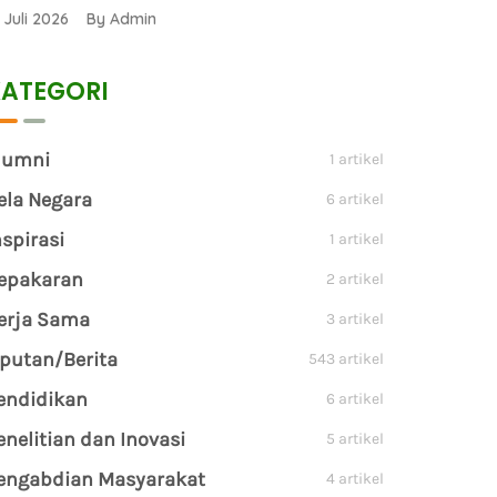
1 Juli 2026 By Admin
ATEGORI
lumni
1 artikel
ela Negara
6 artikel
nspirasi
1 artikel
epakaran
2 artikel
erja Sama
3 artikel
iputan/Berita
543 artikel
endidikan
6 artikel
enelitian dan Inovasi
5 artikel
engabdian Masyarakat
4 artikel