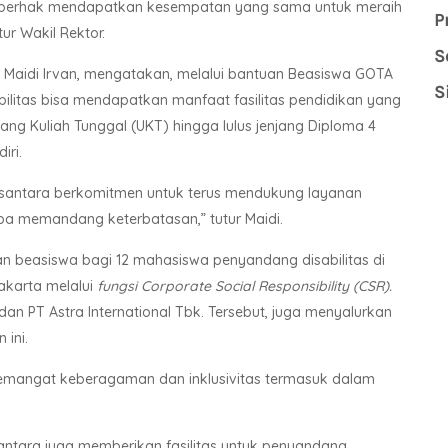
an berhak mendapatkan kesempatan yang sama untuk meraih
P
ur Wakil Rektor.
S
Maidi Irvan, mengatakan, melalui bantuan Beasiswa GOTA
S
litas bisa mendapatkan manfaat fasilitas pendidikan yang
ang Kuliah Tunggal (UKT) hingga lulus jenjang Diploma 4
iri.
usantara berkomitmen untuk terus mendukung layanan
npa memandang keterbatasan,” tutur Maidi.
 beasiswa bagi 12 mahasiswa penyandang disabilitas di
akarta melalui
fungsi Corporate Social Responsibility (CSR).
dan PT Astra International Tbk. Tersebut, juga menyalurkan
ini.
mangat keberagaman dan inklusivitas termasuk dalam
ntara juga memberikan fasilitas untuk penyandang