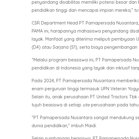
penyandang disabilitas memiliki potensi besar d
pendidikan tinggi dan mencapai impian mereka,” tut
CSR Department Head PT Pamapersada Nusantara, 
PAMA ini, harapannya mahasiswa penyandang disabi
layak. Manfaat yang diterima meliputi pembiyaan U
(D4) atau Sarjana (S1), serta biaya pengembangan d
“Melalui program beasiswa ini, PT Pamapersada N
pendidikan di Indonesia yang layak dan inklusif ta
Pada 2024, PT Pamapersada Nusantara memberikan
enam perguruan tinggi termasuk UPN Veteran Yogy
Selain itu, anak perusahaan PT United Tractors Tbk 
tujuh beasiswa di setiap
site
perusahaan pada tahun 
“PT Pamapersada Nusantara sangat mendukung se
dunia pendidikan,” imbuh Maidi.
Selain sumbangan beasiswa, PT Pamapersada Nusa