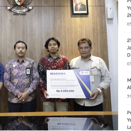
P
Y
2
0
2
J
D
0
M
A
3
P
Y
L