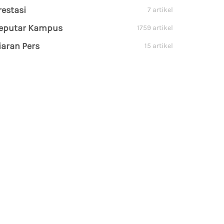
restasi
7 artikel
eputar Kampus
1759 artikel
iaran Pers
15 artikel