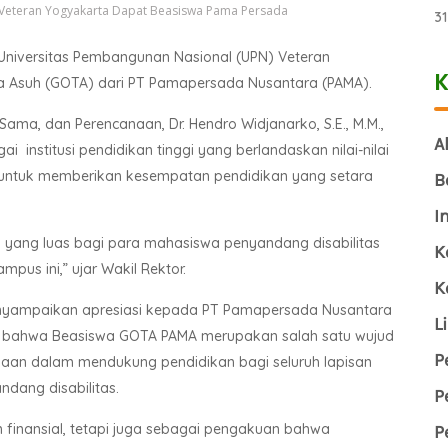
 Veteran Yogyakarta Dapat Beasiswa Pama Persada
3
Universitas Pembangunan Nasional (UPN) Veteran
K
 Asuh (GOTA) dari PT Pamapersada Nusantara (PAMA).
ama, dan Perencanaan, Dr. Hendro Widjanarko, S.E., M.M.,
A
nstitusi pendidikan tinggi yang berlandaskan nilai-nilai
 untuk memberikan kesempatan pendidikan yang setara
B
I
yang luas bagi para mahasiswa penyandang disabilitas
K
pus ini,” ujar Wakil Rektor.
K
enyampaikan apresiasi kepada PT Pamapersada Nusantara
L
akan bahwa Beasiswa GOTA PAMA merupakan salah satu wujud
P
haan dalam mendukung pendidikan bagi seluruh lapisan
dang disabilitas.
P
 finansial, tetapi juga sebagai pengakuan bahwa
P