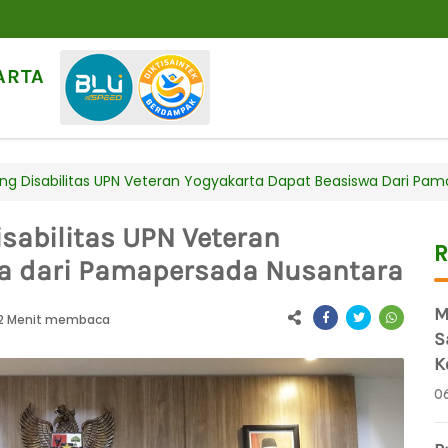
ARTA
 Disabilitas UPN Veteran Yogyakarta Dapat Beasiswa Dari Pa
abilitas UPN Veteran
R
a dari Pamapersada Nusantara
M
2 Menit membaca
S
K
0