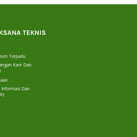
AKSANA TEKNIS
rium Terpadu
ngan Karir Dan
n
kaan
 Informasi Dan
K)